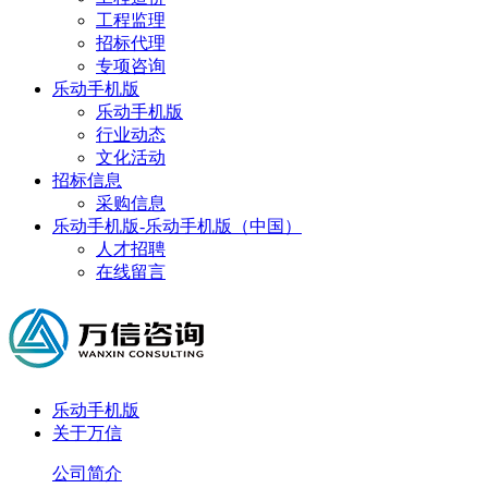
工程监理
招标代理
专项咨询
乐动手机版
乐动手机版
行业动态
文化活动
招标信息
采购信息
乐动手机版-乐动手机版（中国）
人才招聘
在线留言
乐动手机版
关于万信
公司简介