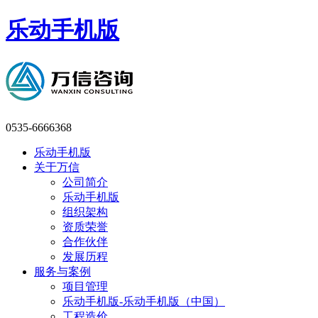
乐动手机版
0535-6666368
乐动手机版
关于万信
公司简介
乐动手机版
组织架构
资质荣誉
合作伙伴
发展历程
服务与案例
项目管理
乐动手机版-乐动手机版（中国）
工程造价