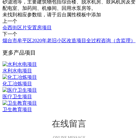
砂滤池等，主要建筑物包括综合楼、脱水机房、鼓风机房及变
配电室、加药间、机修间、回用水泵房等。
未找到相应参数组，请于后台属性模板中添加
上一个
会西街区片安置房项目
下一个
烟台市牟平区2020年老旧小区改造项目全过程咨询（含监理）
更多产品项目
水利水电项目
化工冶炼项目
医疗卫生项目
卫生教育项目
在线留言
ONLINE MESSAGE